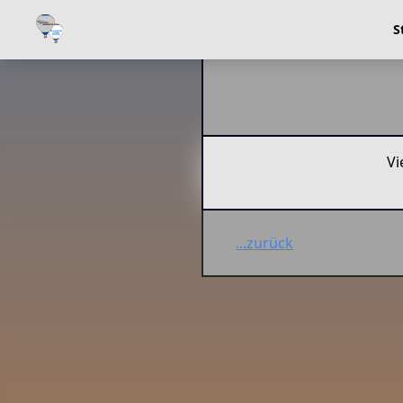
S
Vi
...zurück